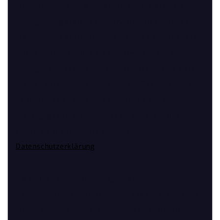
wird. Dazu und um auch entsprechend auf Ihre
Anfrage reagieren zu können, müssen wir Ihre E-
Mail-Adresse abfragen. Alle weiteren eingegebenen
Daten erleichtern uns die Beantwortung ihrer
Anfrage, sind jedoch nicht verpflichtend. Ihre Daten
werden selbstverständlich nur zur Beantwortung
Ihrer Anfrage verwendet und nicht an Dritte
weitergegeben. Unsere Datenschutzerklärung
finden Sie unter folgendem Link:
Datenschutzerklärung
Sie können der Speicherung Ihrer
personenbezogenen Daten jederzeit für die Zukunft
widersprechen oder die Löschung Ihrer Daten