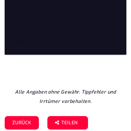
verlangen. Wir werden Ihre Daten in diesem Fall
unverzüglich löschen, sofern nicht unser
berechtigtes Interesse oder gesetzliche
Aufbewahrungspflichten der Löschung
entgegenstehen.
Alle Angaben ohne Gewähr. Tippfehler und
Irrtümer vorbehalten.
ZURÜCK
TEILEN