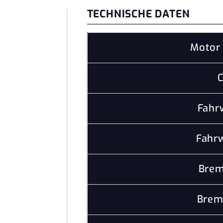
TECHNISCHE DATEN
Motor 
C
Fahr
Fahrw
Brem
Brem