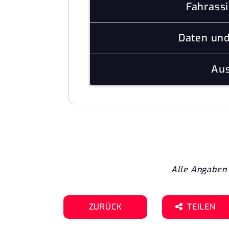
Fahrass
Daten un
Aus
Alle Angaben 
ZURÜCK
TEILEN