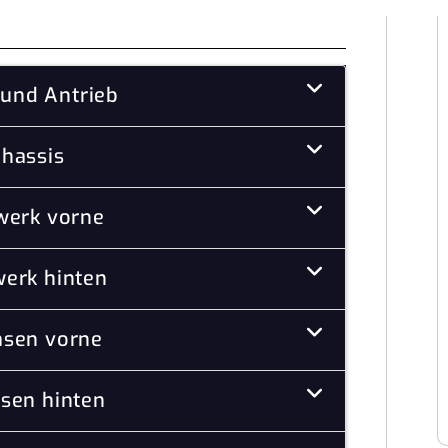
und Antrieb
hassis
werk vorne
erk hinten
sen vorne
sen hinten