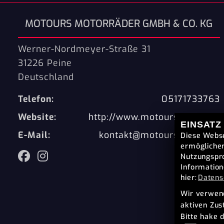
MOTOURS MOTORRÄDER GMBH & CO. KG
Werner-Nordmeyer-Straße 31
31226 Peine
Deutschland
Telefon:
05171733763
Website:
http://www.motours-peine.de
EINSATZ
E-Mail:
kontakt@motours-peine.de
Diese Webse
ermöglichen
Nutzungspro
Information
hier:
Datens
Wir verwend
aktiven Zu
Bitte hake 