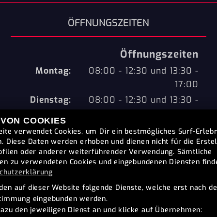
ÖFFNUNGSZEITEN
Öffnungszeiten
Montag:
08:00 - 12:30 und 13:30 -
17:00
Dienstag:
08:00 - 12:30 und 13:30 -
17:00
 VON COOKIES
Mittwoch:
08:00 - 12:30 und 13:30 -
ite verwendet Cookies, um Dir ein bestmögliches Surf-Erlebn
17:00
. Diese Daten werden erhoben und dienen nicht für die Erste
filen oder anderer weiterführender Verwendung. Sämtliche
Donnerstag:
08:00 - 12:30 und 13:30 -
en zu verwendeten Cookies und eingebundenen Diensten find
17:00
chutzerklärung
Freitag:
08:00 - 12:30 und 13:30 -
en auf dieser Website folgende Dienste, welche erst nach de
stimmung eingebunden werden.
17:00
dazu den jeweiligen Dienst an und klicke auf Übernehmen:
Samstag:
geschlossen